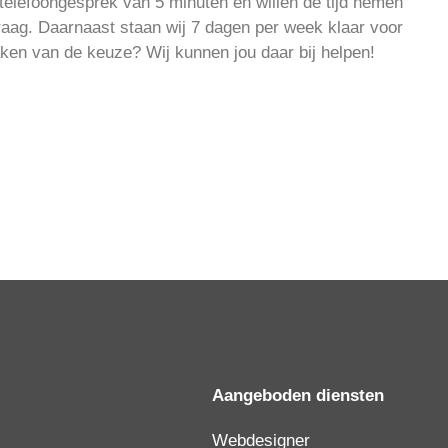
telefoongesprek van 5 minuten en willen de tijd nemen
raag. Daarnaast staan wij 7 dagen per week klaar voor
aken van de keuze? Wij kunnen jou daar bij helpen!
Aangeboden diensten
Webdesigner